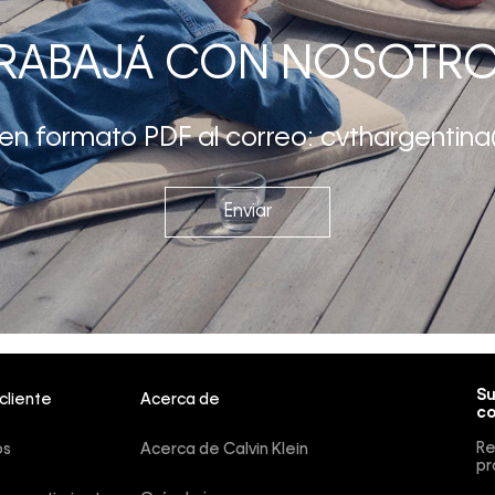
RABAJÁ CON NOSOTR
 en formato PDF al correo: cvthargenti
Enviar
Su
 cliente
Acerca de
co
Re
os
Acerca de Calvin Klein
pr