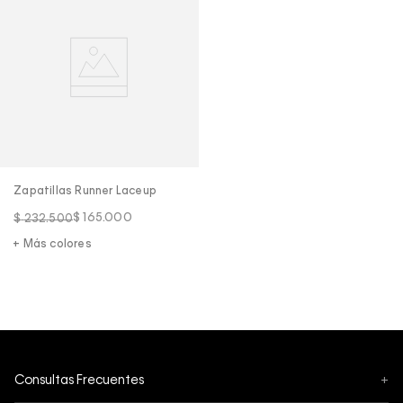
Zapatillas Runner Laceup
$
165
.
000
$
232
.
500
+ Más colores
Consultas Frecuentes
+