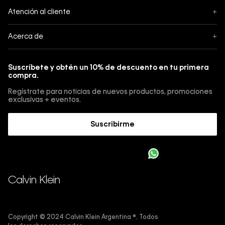
Seguimiento
Atención al cliente
+
Pedidos
Contáctanos
Acerca de
+
Envíos
Botón de Arrepentimiento
Acerca de Calvin Klein
Pagos
Suscríbete y obtén un 10% de descuento en tu primera
Guía de jeans
compra.
Cambios, envios y devoluciones
Guía de cuidado Denim
Regístrate para noticias de nuevos productos, promociones
Guía de talles 
exclusivas + eventos.
Términos y condiciones
Encuentra tu tienda
Suscribirme
Sostenibilidad
Comprar E-Giftcard
Trabajá con nosotros
Como cargar una E-Giftcard en tu compra 
Calvin Klein
Copyright © 2024 Calvin Klein Argentina ®. Todos