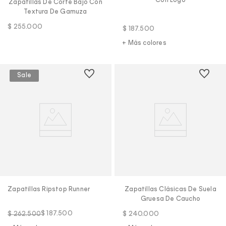
Con Logo
Zapatillas De Corte Bajo Con
Textura De Gamuza
$
255
.
000
$
187
.
500
+ Más colores
Zapatillas Ripstop Runner
Zapatillas Clásicas De Suela
Gruesa De Caucho
$
187
.
500
$
240
.
000
$
262
.
500