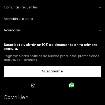
Consultas Frecuentes
+
Seguimiento
Atención al cliente
+
Pedidos
Contáctanos
Acerca de
+
Envíos
Botón de Arrepentimiento
Acerca de Calvin Klein
Pagos
Suscríbete y obtén un 10% de descuento en tu primera
Guía de jeans
compra.
Cambios, envios y devoluciones
Guía de cuidado Denim
Regístrate para noticias de nuevos productos, promociones
Guía de talles 
exclusivas + eventos.
Términos y condiciones
Encuentra tu tienda
Suscribirme
Sostenibilidad
Comprar E-Giftcard
Trabajá con nosotros
Como cargar una E-Giftcard en tu compra 
Calvin Klein