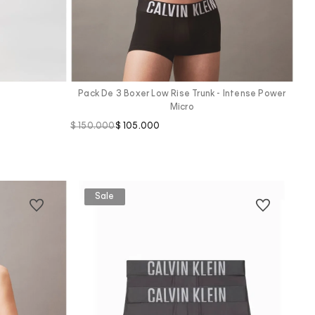
Vista Rápida
Pack De 3 Boxer Low Rise Trunk - Intense Power
Micro
$
150
.
000
$
105
.
000