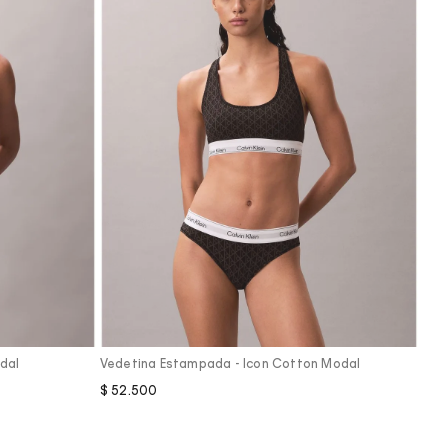
Vista Rápida
dal
Vedetina Estampada - Icon Cotton Modal
$
52
.
500