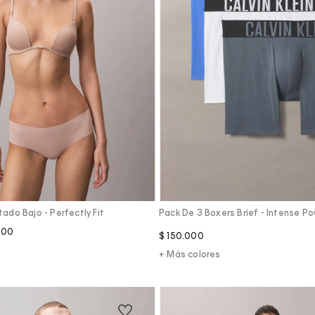
Vista Rápida
Vista Rápida
ado Bajo - Perfectly Fit
Pack De 3 Boxers Brief - Intense P
500
$
150
.
000
+ Más colores