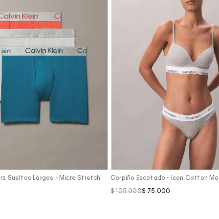
Vista Rápida
Vista Rápida
rs Sueltos Largos - Micro Stretch
Corpiño Escotado - Icon Cotton Mo
$
105
.
000
$
75
.
000