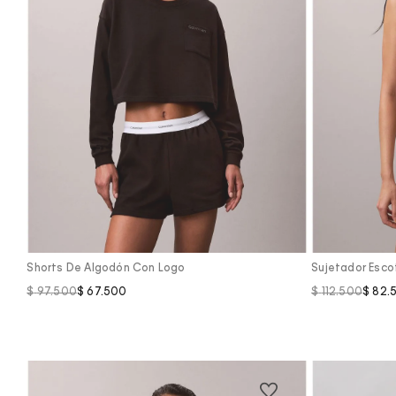
Vista Rápida
Shorts De Algodón Con Logo
Sujetador Escot
$
97
.
500
$
67
.
500
$
112
.
500
$
82
.