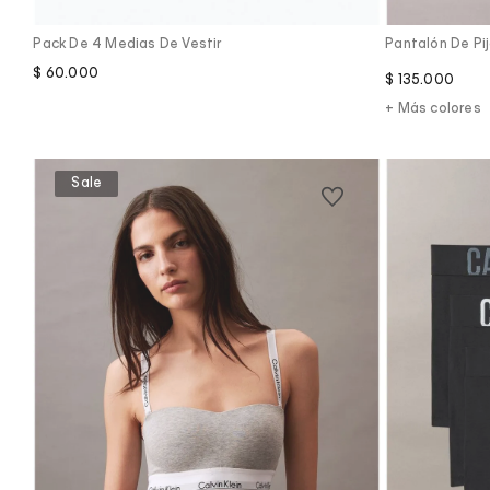
Pack De 4 Medias De Vestir
Pantalón De Pi
$
60
.
000
$
135
.
000
+ Más colores