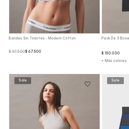
Vista Rápida
Bandeu Sin Tirantes - Modern Cotton
Pack De 3 Boxe
$
97
.
500
$
67
.
500
$
150
.
000
+ Más colores