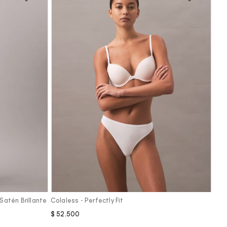
Vista Rápida
atén Brillante
Colaless - Perfectly Fit
$
52
.
500