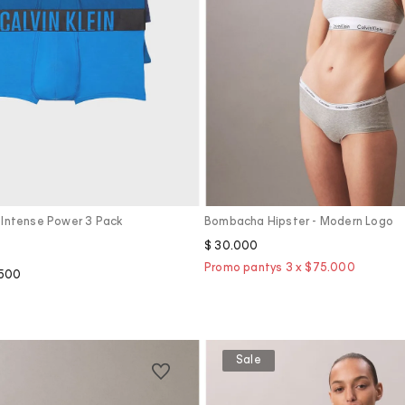
Vista Rápida
Vista Rápida
o Intense Power 3 Pack
Bombacha Hipster - Modern Logo
$
30
.
000
500