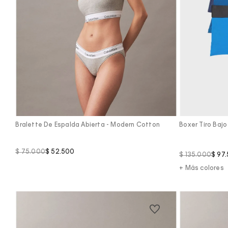
Vista Rápida
Bralette De Espalda Abierta - Modern Cotton
Boxer Tiro Baj
$
75
.
000
$
52
.
500
$
135
.
000
$
97
.
+ Más colores