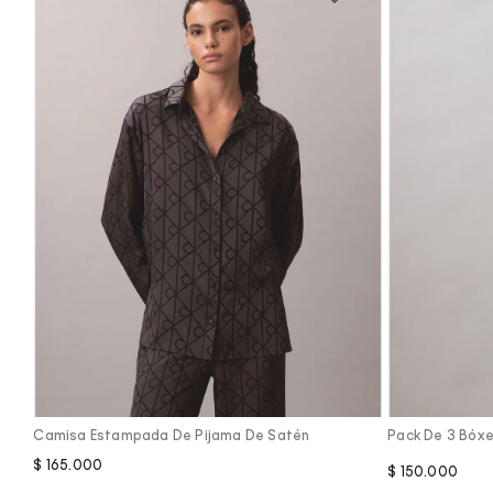
Vista Rápida
Camisa Estampada De Pijama De Satén
Pack De 3 Bóxe
$
165
.
000
$
150
.
000