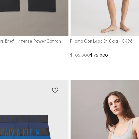
Vista Rápida
Vista Rápida
rs Brief - Intense Power Cotton
Pijama Con Logo En Caja - CK96
$
105
.
000
$
75
.
000