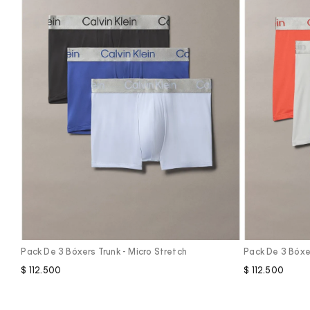
Vista Rápida
Pack De 3 Bóxers Trunk - Micro Stretch
Pack De 3 Bóxe
$
112
.
500
$
112
.
500