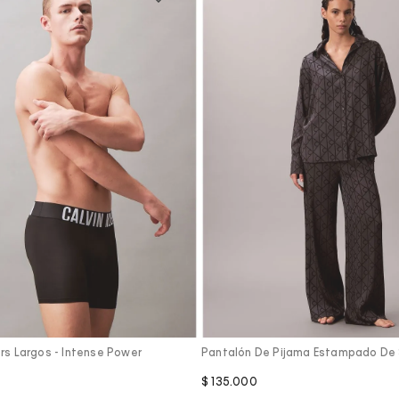
Vista Rápida
Vista Rápida
rs Largos - Intense Power
Pantalón De Pijama Estampado De S
$
135
.
000