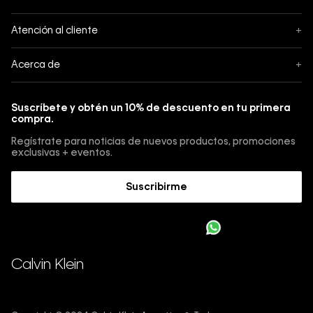
Seguimiento
Atención al cliente
+
Pedidos
Contáctanos
Acerca de
+
Envíos
Botón de Arrepentimiento
Acerca de Calvin Klein
Pagos
Suscríbete y obtén un 10% de descuento en tu primera
Guía de jeans
compra.
Cambios, envios y devoluciones
Guía de cuidado Denim
Regístrate para noticias de nuevos productos, promociones
Guía de talles 
exclusivas + eventos.
Términos y condiciones
Encuentra tu tienda
Suscribirme
Sostenibilidad
Comprar E-Giftcard
Trabajá con nosotros
Como cargar una E-Giftcard en tu compra 
Calvin Klein