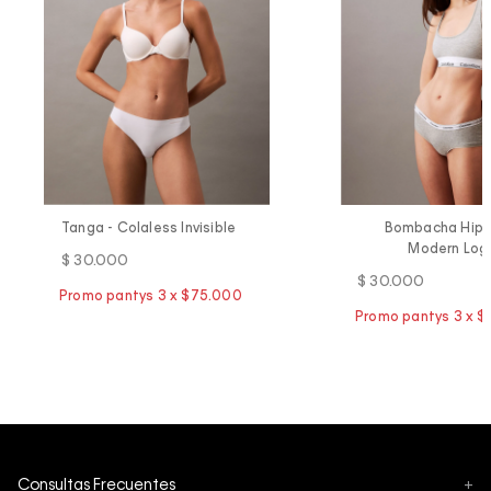
Tanga - Colaless Invisible
Bombacha Hipst
Modern Log
$
30
.
000
$
30
.
000
Consultas Frecuentes
+