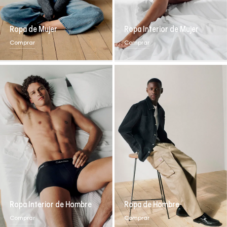
Ropa de Mujer
Ropa Interior de Mujer
Comprar
Comprar
Ropa Interior de Hombre
Ropa de Hombre
Comprar
Comprar