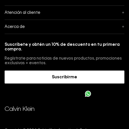
Seguimiento
Atención al cliente
+
Pedidos
Contáctanos
Acerca de
+
Envíos
Botón de Arrepentimiento
Acerca de Calvin Klein
Pagos
Suscríbete y obtén un 10% de descuento en tu primera
Guía de jeans
compra.
Cambios, envios y devoluciones
Guía de cuidado Denim
Regístrate para noticias de nuevos productos, promociones
Guía de talles 
exclusivas + eventos.
Términos y condiciones
Encuentra tu tienda
Suscribirme
Sostenibilidad
Comprar E-Giftcard
Trabajá con nosotros
Como cargar una E-Giftcard en tu compra 
Calvin Klein