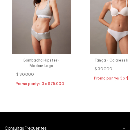
Bombacha Hipster -
Tanga - Colaless In
Modern Logo
$
30
.
000
$
30
.
000
Consultas Frecuentes
+