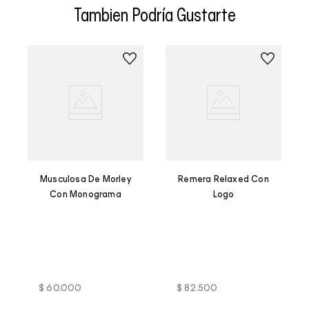
Tambien Podría Gustarte
Musculosa De Morley
Remera Relaxed Con
Con Monograma
Logo
$
60
.
000
$
82
.
500