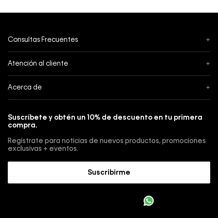
Consultas Frecuentes
+
Seguimiento
Atención al cliente
+
Pedidos
Contáctanos
Acerca de
+
Envíos
Botón de Arrepentimiento
Acerca de Calvin Klein
Pagos
Suscríbete y obtén un 10% de descuento en tu primera
Guía de jeans
compra.
Cambios, envios y devoluciones
Guía de cuidado Denim
Regístrate para noticias de nuevos productos, promociones
Guía de talles 
exclusivas + eventos.
Términos y condiciones
Encuentra tu tienda
Suscribirme
Sostenibilidad
Comprar E-Giftcard
Trabajá con nosotros
Como cargar una E-Giftcard en tu compra 