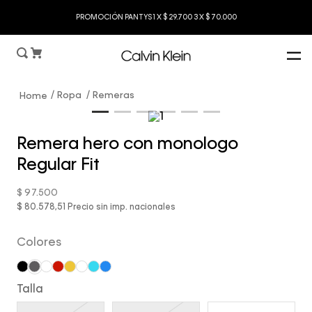
PROMOCIÓN PANTYS 1 X $ 29.700 3 X $ 70.000
Ropa
Remeras
Remera hero con monologo
Regular Fit
$
97
.
500
$ 80.578,51
Precio sin imp. nacionales
Colores
Talla