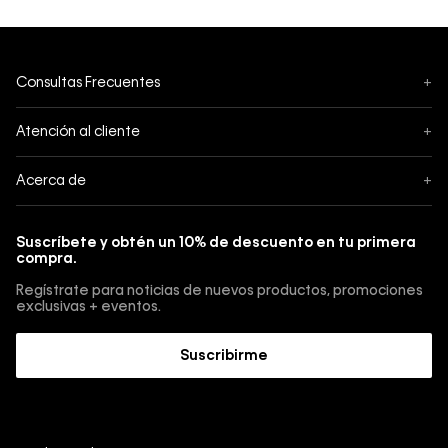
Consultas Frecuentes
+
Seguimiento
Atención al cliente
+
Pedidos
Contáctanos
Acerca de
+
Envíos
Botón de Arrepentimiento
Acerca de Calvin Klein
Pagos
Suscríbete y obtén un 10% de descuento en tu primera
Guía de jeans
compra.
Cambios, envios y devoluciones
Guía de cuidado Denim
Regístrate para noticias de nuevos productos, promociones
Guía de talles 
exclusivas + eventos.
Términos y condiciones
Encuentra tu tienda
Suscribirme
Sostenibilidad
Comprar E-Giftcard
Trabajá con nosotros
Como cargar una E-Giftcard en tu compra 