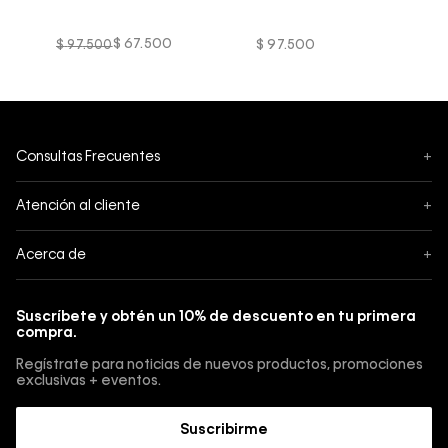
$
67
.
500
$
97
.
500
$
97
.
500
Consultas Frecuentes
+
Seguimiento
Atención al cliente
+
Pedidos
Contáctanos
Acerca de
+
Envíos
Botón de Arrepentimiento
Acerca de Calvin Klein
Pagos
Suscríbete y obtén un 10% de descuento en tu primera
Guía de jeans
compra.
Cambios, envios y devoluciones
Guía de cuidado Denim
Regístrate para noticias de nuevos productos, promociones
Guía de talles 
exclusivas + eventos.
Términos y condiciones
Encuentra tu tienda
Suscribirme
Sostenibilidad
Comprar E-Giftcard