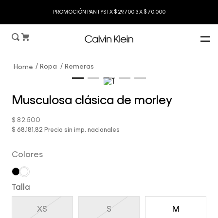
PROMOCIÓN PANTYS 1 X $ 29.700 3 X $ 70.000
Ropa
Remeras
Musculosa clásica de morley
$
82
.
500
$ 68.181,82
Precio sin imp. nacionales
Colores
Talla
XS
S
M