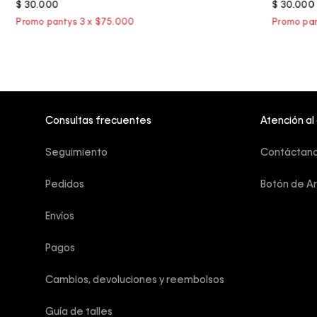
$
30
.
000
$
30
.
000
Consultas frecuentes
Atención al
Seguimiento
Contáctan
Pedidos
Botón de A
Envíos
Pagos
Cambios, devoluciones y reembolsos
Guía de talles 