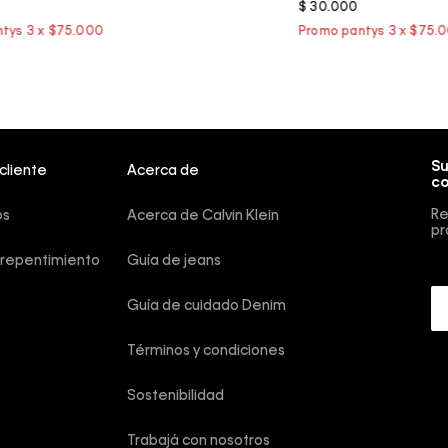
$
30
.
000
Su
 cliente
Acerca de
co
Re
os
Acerca de Calvin Klein
pr
rrepentimiento
Guía de jeans
Guía de cuidado Denim
Términos y condiciones
Sostenibilidad
Trabajá con nosotros