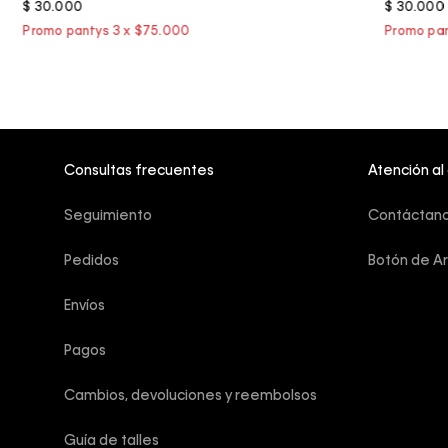
$
30
.
000
$
30
.
000
Consultas frecuentes
Atención al
Seguimiento
Contáctan
Pedidos
Botón de A
Envíos
Pagos
Cambios, devoluciones y reembolsos
Guía de talles 