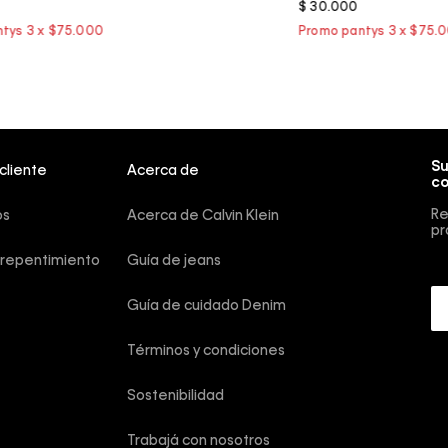
$
30
.
000
Su
 cliente
Acerca de
co
Re
os
Acerca de Calvin Klein
pr
rrepentimiento
Guía de jeans
Guía de cuidado Denim
Términos y condiciones
Sostenibilidad
Trabajá con nosotros