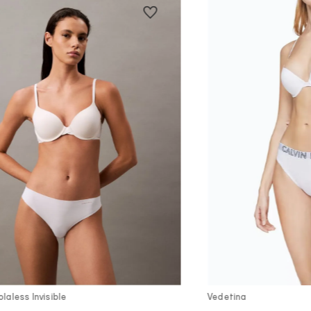
Vista Rápida
Vist
laless Invisible
Vedetina