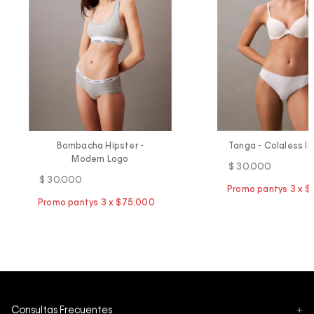
Bombacha Hipster -
Tanga - Colaless In
Modern Logo
$
30
.
000
$
30
.
000
Consultas Frecuentes
+