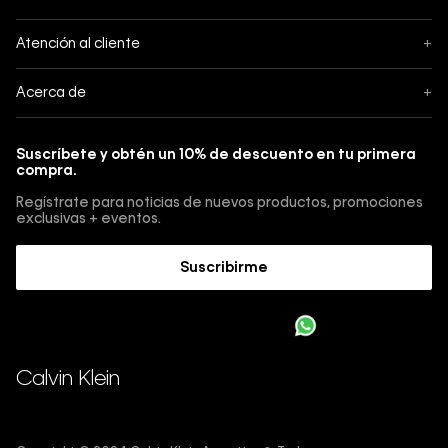
Seguimiento
Atención al cliente
+
Pedidos
Contáctanos
Acerca de
+
Envíos
Botón de Arrepentimiento
Acerca de Calvin Klein
Pagos
Suscríbete y obtén un 10% de descuento en tu primera
Guía de jeans
compra.
Cambios, envios y devoluciones
Guía de cuidado Denim
Regístrate para noticias de nuevos productos, promociones
Guía de talles 
exclusivas + eventos.
Términos y condiciones
Encuentra tu tienda
Suscribirme
Sostenibilidad
Comprar E-Giftcard
Trabajá con nosotros
Como cargar una E-Giftcard en tu compra 
Calvin Klein