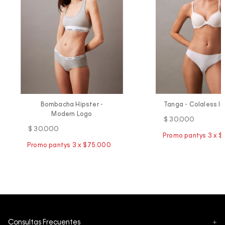
Bombacha Hipster -
Tanga - Colaless In
Modern Logo
$
30
.
000
$
30
.
000
Consultas Frecuentes
+