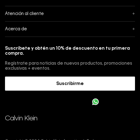
Seguimiento
Atención al cliente
+
Pedidos
Contáctanos
Acerca de
+
Envíos
Botón de Arrepentimiento
Acerca de Calvin Klein
Pagos
Suscríbete y obtén un 10% de descuento en tu primera
Guía de jeans
compra.
Cambios, envios y devoluciones
Guía de cuidado Denim
Regístrate para noticias de nuevos productos, promociones
Guía de talles 
exclusivas + eventos.
Términos y condiciones
Encuentra tu tienda
Suscribirme
Sostenibilidad
Comprar E-Giftcard
Trabajá con nosotros
Como cargar una E-Giftcard en tu compra 
Calvin Klein