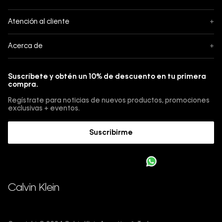
Seguimiento
Atención al cliente
+
Pedidos
Contáctanos
Acerca de
+
Envíos
Botón de Arrepentimiento
Acerca de Calvin Klein
Pagos
Suscríbete y obtén un 10% de descuento en tu primera
Guía de jeans
compra.
Cambios, envios y devoluciones
Guía de cuidado Denim
Regístrate para noticias de nuevos productos, promociones
Guía de talles 
exclusivas + eventos.
Términos y condiciones
Encuentra tu tienda
Suscribirme
Sostenibilidad
Comprar E-Giftcard
Trabajá con nosotros
Como cargar una E-Giftcard en tu compra 
Calvin Klein