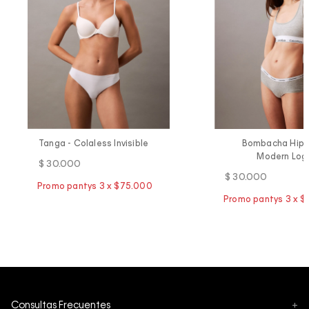
Tanga - Colaless Invisible
Bombacha Hipst
Modern Log
$
30
.
000
$
30
.
000
Consultas Frecuentes
+