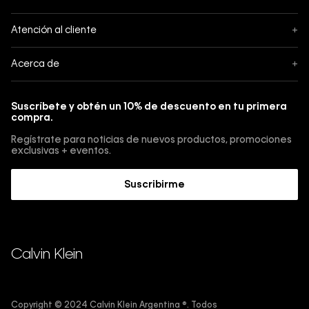
Seguimiento
Atención al cliente
+
Pedidos
Contáctanos
Acerca de
+
Envíos
Botón de Arrepentimiento
Acerca de Calvin Klein
Pagos
Suscríbete y obtén un 10% de descuento en tu primera
Guía de jeans
compra.
Cambios, envios y devoluciones
Guía de cuidado Denim
Regístrate para noticias de nuevos productos, promociones
Guía de talles 
exclusivas + eventos.
Términos y condiciones
Encuentra tu tienda
Suscribirme
Sostenibilidad
Comprar E-Giftcard
Trabajá con nosotros
Como cargar una E-Giftcard en tu compra 
Calvin Klein
Copyright © 2024 Calvin Klein Argentina ®. Todos