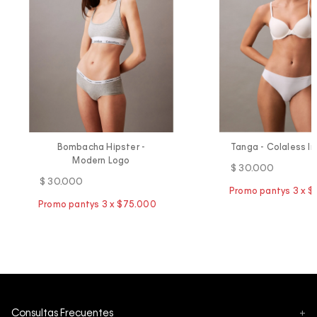
Bombacha Hipster -
Tanga - Colaless In
Modern Logo
$
30
.
000
$
30
.
000
Consultas Frecuentes
+