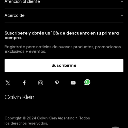
Atención al cliente
+
Pedidos
Contáctanos
Acerca de
+
Envíos
Botón de Arrepentimiento
Acerca de Calvin Klein
Pagos
Suscríbete y obtén un 10% de descuento en tu primera
Guía de jeans
compra.
Cambios, envios y devoluciones
Guía de cuidado Denim
Regístrate para noticias de nuevos productos, promociones
Guía de talles 
exclusivas + eventos.
Términos y condiciones
Encuentra tu tienda
Suscribirme
Sostenibilidad
Comprar E-Giftcard
Trabajá con nosotros
Como cargar una E-Giftcard en tu compra 
Calvin Klein
Copyright © 2024 Calvin Klein Argentina ®. Todos
los derechos reservados.