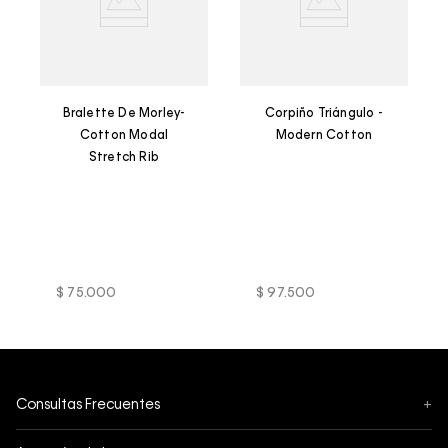
Bralette De Morley-
Corpiño Triángulo -
Cotton Modal
Modern Cotton
Stretch Rib
$
75
.
000
$
97
.
500
Consultas Frecuentes
+
Seguimiento