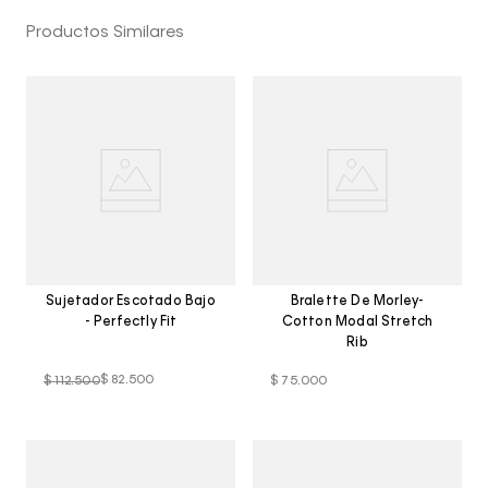
Productos Similares
Sujetador Escotado Bajo
Bralette De Morley-
- Perfectly Fit
Cotton Modal Stretch
Rib
$
82
.
500
$
112
.
500
$
75
.
000