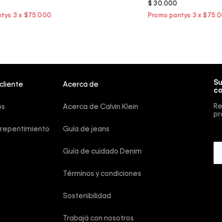
$
30
.
000
Su
 cliente
Acerca de
co
Re
os
Acerca de Calvin Klein
pr
rrepentimiento
Guía de jeans
Guía de cuidado Denim
Términos y condiciones
Sostenibilidad
Trabajá con nosotros