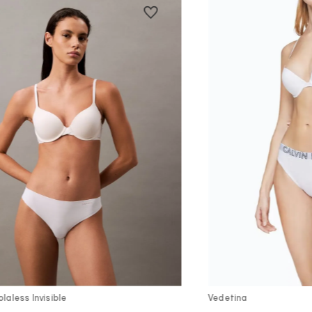
Vista Rápida
Vist
laless Invisible
Vedetina