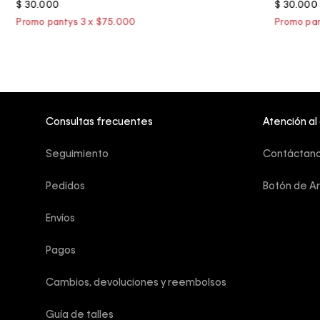
$
30
.
000
$
30
.
000
Consultas frecuentes
Atención al
Seguimiento
Contáctan
Pedidos
Botón de A
Envíos
Pagos
Cambios, devoluciones y reembolsos
Guía de talles 