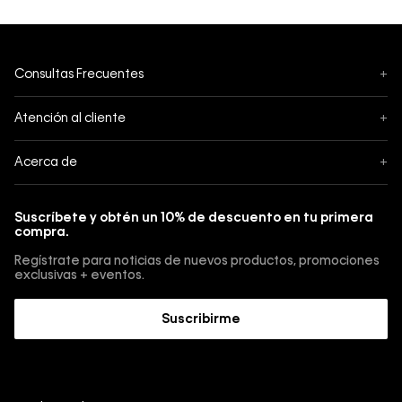
Consultas Frecuentes
+
Seguimiento
Atención al cliente
+
Pedidos
Contáctanos
Acerca de
+
Envíos
Botón de Arrepentimiento
Acerca de Calvin Klein
Pagos
Suscríbete y obtén un 10% de descuento en tu primera
Guía de jeans
compra.
Cambios, envios y devoluciones
Guía de cuidado Denim
Regístrate para noticias de nuevos productos, promociones
Guía de talles 
exclusivas + eventos.
Términos y condiciones
Encuentra tu tienda
Suscribirme
Sostenibilidad
Comprar E-Giftcard
Trabajá con nosotros
Como cargar una E-Giftcard en tu compra 