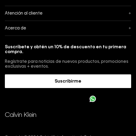
Seguimiento
Atención al cliente
+
Pedidos
Contáctanos
Acerca de
+
Envíos
Botón de Arrepentimiento
Acerca de Calvin Klein
Pagos
Suscríbete y obtén un 10% de descuento en tu primera
Guía de jeans
compra.
Cambios, envios y devoluciones
Guía de cuidado Denim
Regístrate para noticias de nuevos productos, promociones
Guía de talles 
exclusivas + eventos.
Términos y condiciones
Encuentra tu tienda
Suscribirme
Sostenibilidad
Comprar E-Giftcard
Trabajá con nosotros
Como cargar una E-Giftcard en tu compra 
Calvin Klein