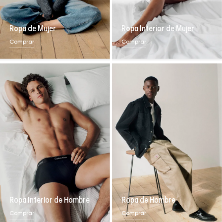
Ropa de Mujer
Ropa Interior de Mujer
Comprar
Comprar
Ropa Interior de Hombre
Ropa de Hombre
Comprar
Comprar