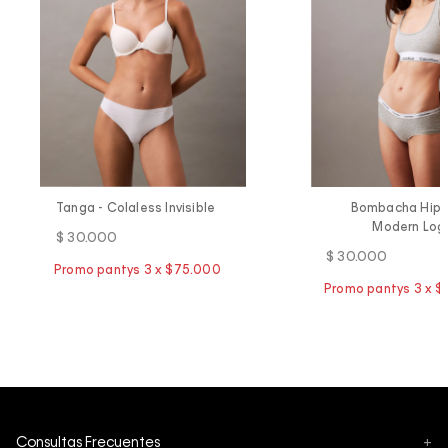
Tanga - Colaless Invisible
Bombacha Hipst
Modern Log
$
30
.
000
$
30
.
000
Consultas Frecuentes
+