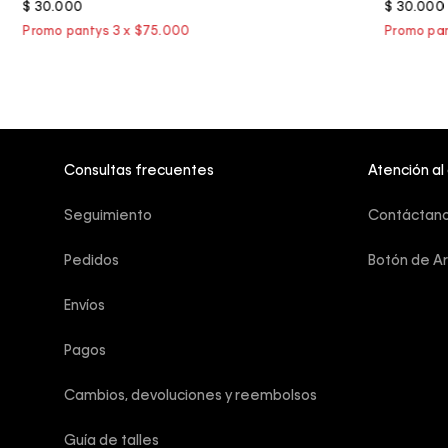
$
30
.
000
$
30
.
000
Consultas frecuentes
Atención al
Seguimiento
Contáctan
Pedidos
Botón de A
Envíos
Pagos
Cambios, devoluciones y reembolsos
Guía de talles 