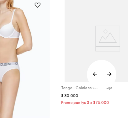
Vista Rápida
Tanga - Colaless Con Encaje
$
30
.
000
a Rápida