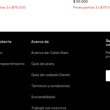
$
30
.
000
Su
 cliente
Acerca de
co
Re
os
Acerca de Calvin Klein
pr
rrepentimiento
Guía de jeans
Guía de cuidado Denim
Términos y condiciones
Sostenibilidad
Trabajá con nosotros