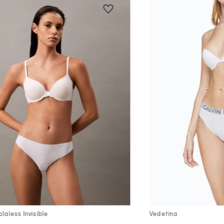
Vista Rápida
Vist
laless Invisible
Vedetina