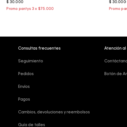
$
30
.
000
$
30
.
000
Consultas frecuentes
Atención al
Seguimiento
Contáctan
Pedidos
Botón de A
Envíos
Pagos
Cambios, devoluciones y reembolsos
Guía de talles 