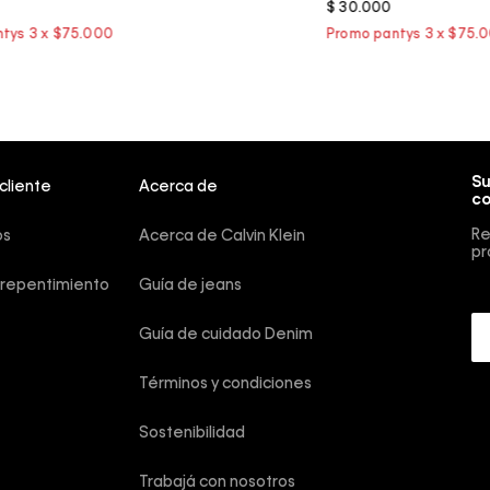
$
30
.
000
Su
 cliente
Acerca de
co
Re
os
Acerca de Calvin Klein
pr
rrepentimiento
Guía de jeans
Guía de cuidado Denim
Términos y condiciones
Sostenibilidad
Trabajá con nosotros